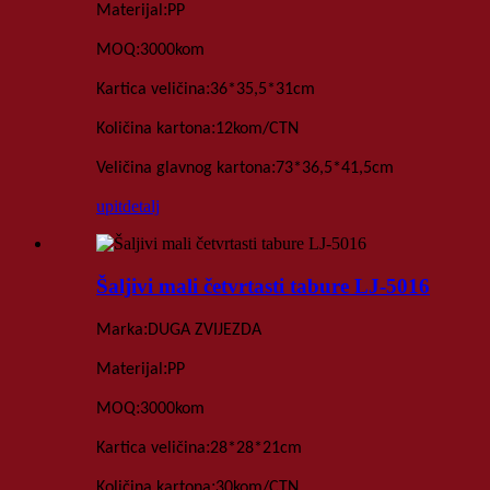
:
Materijal
PP
:
MOQ
3000
kom
:
Kartica
veličina
36*35,5*31
cm
:
Količina kartona
12kom
/
CTN
:
Veličina glavnog kartona
73*36,5*41,5
cm
upit
detalj
Šaljivi mali četvrtasti tabure LJ-5016
:
Marka
DUGA ZVIJEZDA
:
Materijal
PP
:
MOQ
3000
kom
:
Kartica
veličina
28*28*21
cm
:
Količina kartona
30kom
/
CTN