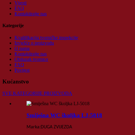
Vijesti
FAQ
Kontaktirajte nas
Kategorije
Kvalifikacija tvorničke inspekcije
Izvješće o proizvodu
O nama
Kontaktirajte nas
Obilazak tvornice
FAQ
Povijest
Kućanstvo
SVE KATEGORIJE PROIZVODA
Smiješna WC školjka LJ-5018
:
Marka
DUGA ZVIJEZDA