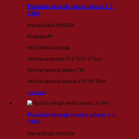
Plastični okrugli visoki tabure LJ-
1964
:
Marka
DUGA ZVIJEZDA
:
Materijal
PP
:
MOQ
3000 kom
/boja
:
Veličina proizvoda
37,5*37,5*47,5
cm
:
Količina kartona
15
kom
/
CTN
:
Veličina glavnog kartona
113*39*39
cm
upit
detalj
Plastični okrugli srednji tabure LJ-
1963
:
Marka
DUGA ZVIJEZDA