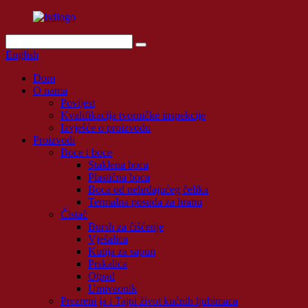
English
Dom
O nama
Povijest
Kvalifikacija tvorničke inspekcije
Izvješće o proizvodu
Proizvodi
Boce i boce
Staklena boca
Plastična boca
Boca od nehrđajućeg čelika
Termalna posuda za hranu
Čistač
Bursh za čišćenje
Vješalica
Kutija za sapun
Prskalica
Otpad
Umivaonik
Prezreni ja i Tajni život kućnih ljubimaca