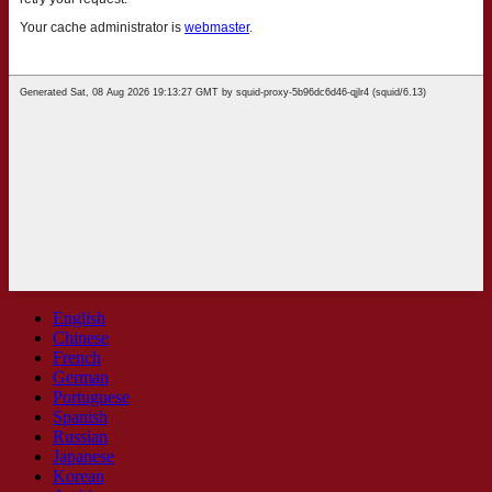
English
Chinese
French
German
Portuguese
Spanish
Russian
Japanese
Korean