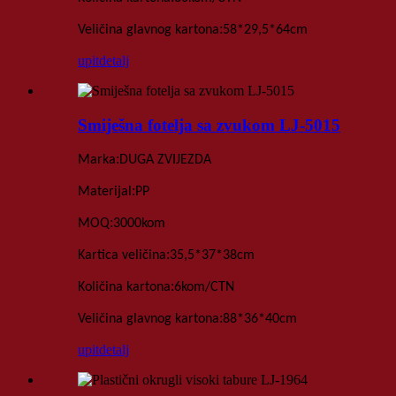
:
Veličina glavnog kartona
58*29,5*64
cm
upit
detalj
Smiješna fotelja sa zvukom LJ-5015
:
Marka
DUGA ZVIJEZDA
:
Materijal
PP
:
MOQ
3000
kom
:
Kartica
veličina
35,5*37*38
cm
:
Količina kartona
6kom
/
CTN
:
Veličina glavnog kartona
88*36*40
cm
upit
detalj