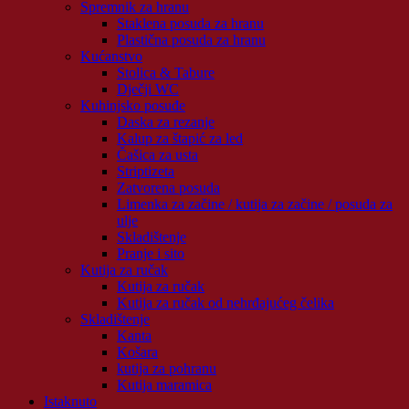
Spremnik za hranu
Staklena posuda za hranu
Plastična posuda za hranu
Kućanstvo
Stolica & Tabure
Dječji WC
Kuhinjsko posuđe
Daska za rezanje
Kalup za štapić za led
Čašica za usta
Striptizeta
Zatvorena posuda
Limenka za začine / kutija za začine / posuda za
ulje
Skladištenje
Pranje i sito
Kutija za ručak
Kutija za ručak
Kutija za ručak od nehrđajućeg čelika
Skladištenje
Kanta
Košara
kutija za pohranu
Kutija maramica
Istaknuto