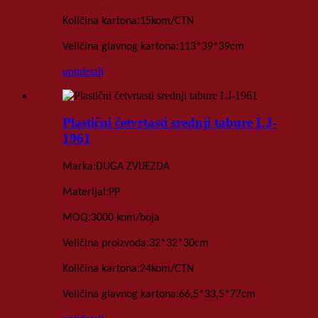
:
Količina kartona
15
kom
/
CTN
:
Veličina glavnog kartona
113*39*39
cm
upit
detalj
Plastični četvrtasti srednji tabure LJ-
1961
:
Marka
DUGA ZVIJEZDA
:
Materijal
PP
:
MOQ
3000 kom
/boja
:
Veličina proizvoda
32*32*30
cm
:
Količina kartona
24
kom
/
CTN
:
Veličina glavnog kartona
66,5*33,5*77
cm