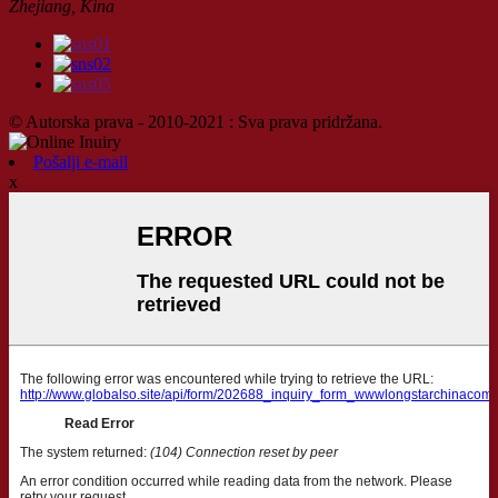
Zhejiang, Kina
© Autorska prava - 2010-2021 : Sva prava pridržana.
Pošalji e-mail
x