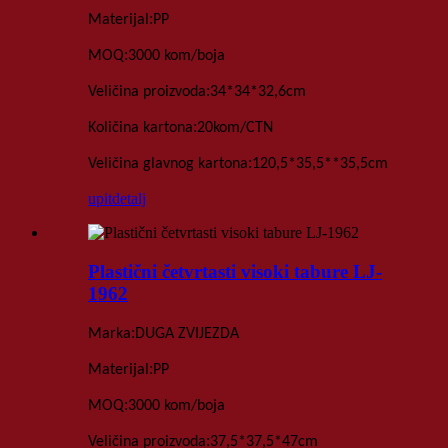
:
Materijal
PP
:
MOQ
3000 kom
/boja
:
Veličina proizvoda
34*34*32,6
cm
:
Količina kartona
20
kom
/
CTN
:
Veličina glavnog kartona
120,5*35,5**35,5
cm
upit
detalj
Plastični četvrtasti visoki tabure LJ-
1962
:
Marka
DUGA ZVIJEZDA
:
Materijal
PP
:
MOQ
3000 kom
/boja
:
Veličina proizvoda
37,5*37,5*47
cm