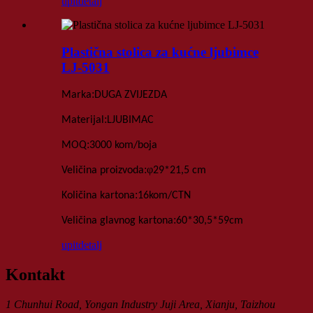
upit
detalj
Plastična stolica za kućne ljubimce
LJ-5031
:
Marka
DUGA ZVIJEZDA
:
Materijal
LJUBIMAC
:
MOQ
3000 kom
/boja
:
φ
Veličina proizvoda
29*21,5 cm
:
Količina kartona
16
kom
/
CTN
:
Veličina glavnog kartona
60*30,5*59
cm
upit
detalj
Kontakt
1 Chunhui Road, Yongan Industry Juji Area, Xianju, Taizhou