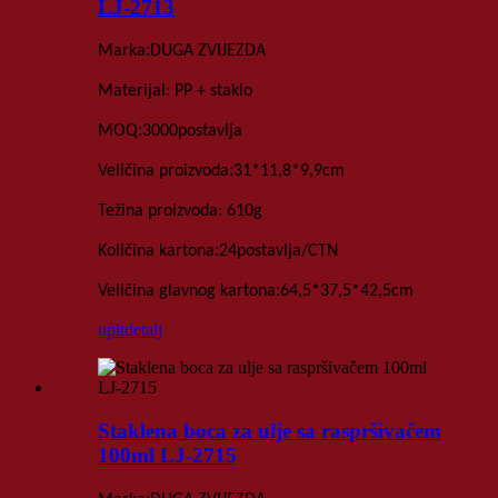
LJ-2713
:
Marka
DUGA ZVIJEZDA
Materijal: PP + staklo
:
MOQ
3000
postavlja
:
Veličina proizvoda
31*11,8*9,9
cm
Težina proizvoda
: 610
g
:
Količina kartona
24
postavlja
/
CTN
:
Veličina glavnog kartona
64,5*37,5*42,5
cm
upit
detalj
Staklena boca za ulje sa raspršivačem
100ml LJ-2715