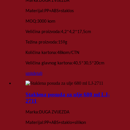
:
Marka
DUGA ZVIJEZDA
:
Materijal
PP+ABS+staklo
s
:
MOQ
3000 kom
:
Veličina proizvoda
4,2*4,2*17,5
cm
:
Težina proizvoda
159
g
:
Količina kartona
48
kom
/
CTN
:
Veličina glavnog kartona
40,5*30,5*20
cm
upit
detalj
Staklena posuda za ulje 680 ml LJ-
2711
:
Marka
DUGA ZVIJEZDA
:
Materijal
PP+ABS+staklo+silikon