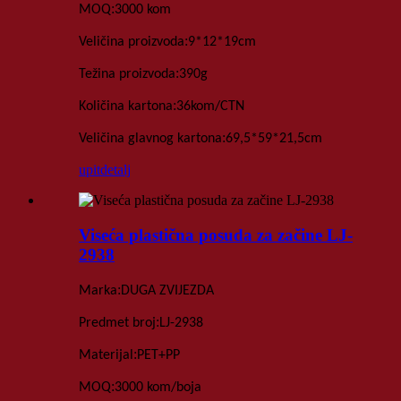
:
MOQ
3000 kom
:
Veličina proizvoda
9*12*19
cm
:
Težina proizvoda
390
g
:
Količina kartona
36kom
/
CTN
:
Veličina glavnog kartona
69,5*59*21,5
cm
upit
detalj
Viseća plastična posuda za začine LJ-
2938
:
Marka
DUGA ZVIJEZDA
:
Predmet broj
LJ-2938
:
Materijal
PET+PP
:
MOQ
3000 kom
/boja