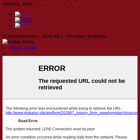
Zhejiang, Kina
© Autorska prava - 2010-2021 : Sva prava pridržana.
Pošalji e-mail
x