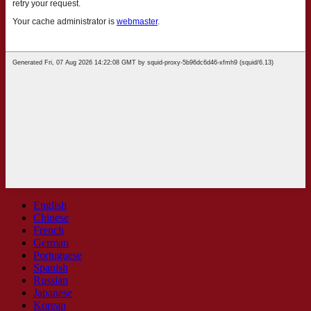
English
Chinese
French
German
Portuguese
Spanish
Russian
Japanese
Korean