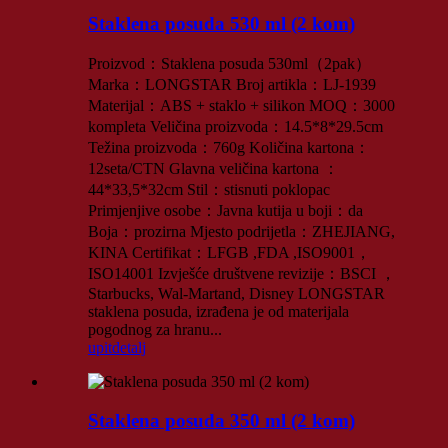
Staklena posuda 530 ml (2 kom)
Proizvod：Staklena posuda 530ml（2pak）
Marka：LONGSTAR Broj artikla：LJ-1939
Materijal：ABS + staklo + silikon MOQ：3000
kompleta Veličina proizvoda：14.5*8*29.5cm
Težina proizvoda：760g Količina kartona：
12seta/CTN Glavna veličina kartona ：
44*33,5*32cm Stil：stisnuti poklopac
Primjenjive osobe：Javna kutija u boji：da
Boja：prozirna Mjesto podrijetla：ZHEJIANG,
KINA Certifikat：LFGB ,FDA ,ISO9001，
ISO14001 Izvješće društvene revizije：BSCI ，
Starbucks, Wal-Martand, Disney LONGSTAR
staklena posuda, izrađena je od materijala
pogodnog za hranu...
upit
detalj
Staklena posuda 350 ml (2 kom)