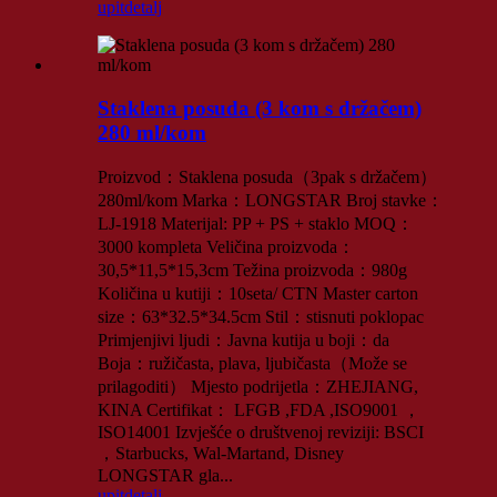
upit
detalj
Staklena posuda (3 kom s držačem)
280 ml/kom
Proizvod：Staklena posuda（3pak s držačem）
280ml/kom Marka：LONGSTAR Broj stavke：
LJ-1918 Materijal: PP + PS + staklo MOQ：
3000 kompleta Veličina proizvoda：
30,5*11,5*15,3cm Težina proizvoda：980g
Količina u kutiji：10seta/ CTN Master carton
size：63*32.5*34.5cm Stil：stisnuti poklopac
Primjenjivi ljudi：Javna kutija u boji：da
Boja：ružičasta, plava, ljubičasta（Može se
prilagoditi） Mjesto podrijetla：ZHEJIANG,
KINA Certifikat： LFGB ,FDA ,ISO9001 ，
ISO14001 Izvješće o društvenoj reviziji: BSCI
，Starbucks, Wal-Martand, Disney
LONGSTAR gla...
upit
detalj