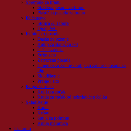
Spremnik za hranu
Staklena posuda za hranu
Plastična posuda za hranu
Kućanstvo
Stolica & Tabure
Dječji WC
Kuhinjsko posuđe
Daska za rezanje
Kalup za štapić za led
Čašica za usta
Striptizeta
Zatvorena posuda
Limenka za začine / kutija za začine / posuda za
ulje
Skladištenje
Pranje i sito
Kutija za ručak
Kutija za ručak
Kutija za ručak od nehrđajućeg čelika
Skladištenje
Kanta
Košara
kutija za pohranu
Kutija maramica
Istaknuto