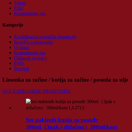
Vijesti
FAQ
Kontaktirajte nas
Kategorije
Kvalifikacija tvorničke inspekcije
Izvješće o proizvodu
O nama
Kontaktirajte nas
Obilazak tvornice
FAQ
Povijest
Limenka za začine / kutija za začine / posuda za ulje
SVE KATEGORIJE PROIZVODA
Set staklenih kutija za posuđe
300ml（3pak s držačem）300ml/kom