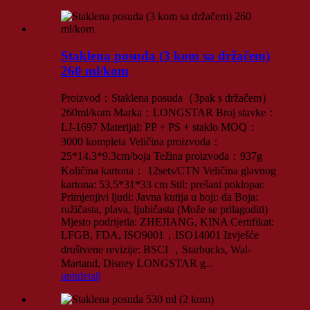
Staklena posuda (3 kom sa držačem)
260 ml/kom
Proizvod：Staklena posuda（3pak s držačem）
260ml/kom Marka：LONGSTAR Broj stavke：
LJ-1697 Materijal: PP + PS + staklo MOQ：
3000 kompleta Veličina proizvoda：
25*14.3*9.3cm/boja Težina proizvoda：937g
Količina kartona： 12sets/CTN Veličina glavnog
kartona: 53,5*31*33 cm Stil: prešani poklopac
Primjenjivi ljudi: Javna kutija u boji: da Boja:
ružičasta, plava, ljubičasta (Može se prilagoditi)
Mjesto podrijetla: ZHEJIANG, KINA Certifikat:
LFGB, FDA, ISO9001，ISO14001 Izvješće
društvene revizije: BSCI ，Starbucks, Wal-
Martand, Disney LONGSTAR g...
upit
detalj