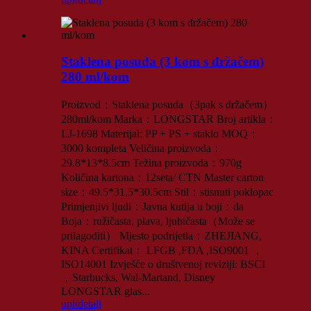
Staklena posuda (3 kom s držačem)
280 ml/kom
Proizvod：Staklena posuda（3pak s držačem）
280ml/kom Marka：LONGSTAR Broj artikla：
LJ-1698 Materijal: PP + PS + staklo MOQ：
3000 kompleta Veličina proizvoda：
29.8*13*8.5cm Težina proizvoda：970g
Količina kartona：12seta/ CTN Master carton
size：49.5*31.5*30.5cm Stil：stisnuti poklopac
Primjenjivi ljudi：Javna kutija u boji：da
Boja：ružičasta, plava, ljubičasta（Može se
prilagoditi） Mjesto podrijetla：ZHEJIANG,
KINA Certifikat： LFGB ,FDA ,ISO9001 ，
ISO14001 Izvješće o društvenoj reviziji: BSCI
，Starbucks, Wal-Martand, Disney
LONGSTAR glas...
upit
detalj