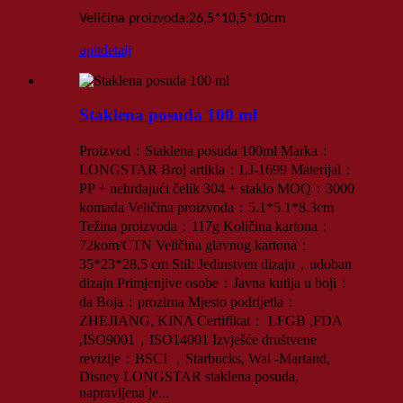
:
Veličina proizvoda
26,5*10,5*10
cm
upit
detalj
Staklena posuda 100 ml
Proizvod：Staklena posuda 100ml Marka：
LONGSTAR Broj artikla：LJ-1699 Materijal：
PP + nehrđajući čelik 304 + staklo MOQ：3000
komada Veličina proizvoda：5.1*5.1*8.3cm
Težina proizvoda：117g Količina kartona：
72kom/CTN Veličina glavnog kartona：
35*23*28,5 cm Stil: Jedinstven dizajn，udoban
dizajn Primjenjive osobe：Javna kutija u boji：
da Boja：prozirna Mjesto podrijetla：
ZHEJIANG, KINA Certifikat： LFGB ,FDA
,ISO9001，ISO14001 Izvješće društvene
revizije：BSCI ，Starbucks, Wal -Martand,
Disney LONGSTAR staklena posuda,
napravljena je...