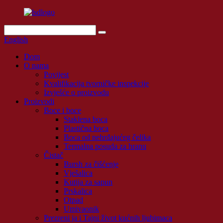
English
Dom
O nama
Povijest
Kvalifikacija tvorničke inspekcije
Izvješće o proizvodu
Proizvodi
Boce i boce
Staklena boca
Plastična boca
Boca od nehrđajućeg čelika
Termalna posuda za hranu
Čistač
Bursh za čišćenje
Vješalica
Kutija za sapun
Prskalica
Otpad
Umivaonik
Prezreni ja i Tajni život kućnih ljubimaca