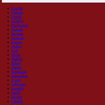
English
Chinese
French
German
Portuguese
Spanish
Russian
Japanese
Korean
Arabic
Irish
Greek
Turkish
Italian
Danish
Romanian
Indonesian
Czech
Afrikaans
Swedish
Polish
Basque
Catalan