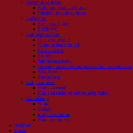
Spremnik za hranu
Staklena posuda za hranu
Plastična posuda za hranu
Kućanstvo
Stolica & Tabure
Dječji WC
Kuhinjsko posuđe
Daska za rezanje
Kalup za štapić za led
Čašica za usta
Striptizeta
Zatvorena posuda
Limenka za začine / kutija za začine / posuda za ul
Skladištenje
Pranje i sito
Kutija za ručak
Kutija za ručak
Kutija za ručak od nehrđajućeg čelika
Skladištenje
Kanta
Košara
kutija za pohranu
Kutija maramica
Istaknuto
Vijesti