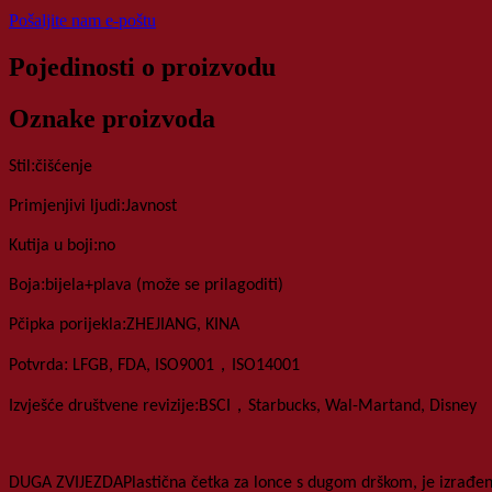
Pošaljite nam e-poštu
Pojedinosti o proizvodu
Oznake proizvoda
:
Stil
čišćenje
:
Primjenjivi ljudi
Javnost
:
Kutija u boji
no
:
Boja
bijela+plava (može se prilagoditi)
:
P
čipka porijekla
ZHEJIANG, KINA
:
，
Potvrda
LFGB, FDA, ISO9001
ISO14001
:
，
Izvješće društvene revizije
BSCI
Starbucks, Wal-Martand, Disney
DUGA ZVIJEZDA
Plastična četka za lonce s dugom drškom
,
je izrađen