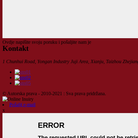
Ovdje napišite svoju poruku i pošaljite nam je
Kontakt
1 Chunhui Road, Yongan Industry Juji Area, Xianju, Taizhou Zhejian
© Autorska prava - 2010-2021 : Sva prava pridržana.
Pošalji e-mail
x