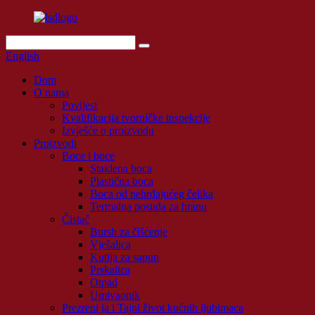
English
Dom
O nama
Povijest
Kvalifikacija tvorničke inspekcije
Izvješće o proizvodu
Proizvodi
Boce i boce
Staklena boca
Plastična boca
Boca od nehrđajućeg čelika
Termalna posuda za hranu
Čistač
Bursh za čišćenje
Vješalica
Kutija za sapun
Prskalica
Otpad
Umivaonik
Prezreni ja i Tajni život kućnih ljubimaca