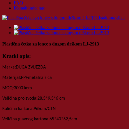
FAQ
Kontaktirajte nas
Plastična četka za lonce s dugom drškom LJ-2913
Kratki opis:
:
Marka
DUGA ZVIJEZDA
:
Materijal
PP+metalna žica
:
MOQ
3000 kom
:
Veličina proizvoda
28,5*9,5*6 cm
:
Količina kartona
96
kom
/
CTN
:
Veličina glavnog kartona
65*40*62,5
cm