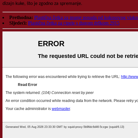
dizajn kuke, što je zgodno za spremanje.
Prethodna:
Plastična četka za pranje posuda od kokosovog vlak
Sljedeći:
Plastična četka za cipele s dugom drškom 2915