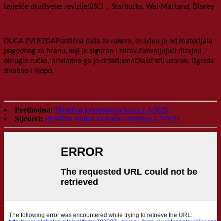
:
，
Izvješće društvene revizije
BSCI
Starbucks, Wal-Martand, Disney
DUGA ZVIJEZDA
Plastična čaša za rakete
, izrađen je od materijala
pogodnog za hranu, koji je siguran i zdrav.Zahvaljujući dizajnu
okrugle ručke, prikladno ga je držati;s
mačkasti stil
uzorak, izgleda
živahno i lijepo.
Prethodna:
Plastična jednostavna šalica LJ-5029
Sljedeći:
Plastična stolica za kućne ljubimce LJ-5031