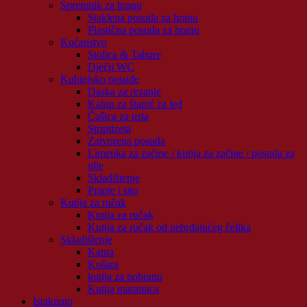
Spremnik za hranu
Staklena posuda za hranu
Plastična posuda za hranu
Kućanstvo
Stolica & Tabure
Dječji WC
Kuhinjsko posuđe
Daska za rezanje
Kalup za štapić za led
Čašica za usta
Striptizeta
Zatvorena posuda
Limenka za začine / kutija za začine / posuda za
ulje
Skladištenje
Pranje i sito
Kutija za ručak
Kutija za ručak
Kutija za ručak od nehrđajućeg čelika
Skladištenje
Kanta
Košara
kutija za pohranu
Kutija maramica
Istaknuto