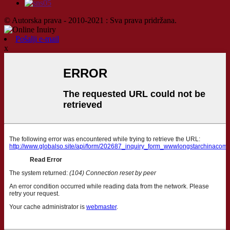
© Autorska prava - 2010-2021 : Sva prava pridržana.
Pošalji e-mail
x