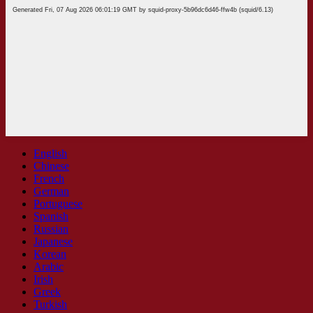
English
Chinese
French
German
Portuguese
Spanish
Russian
Japanese
Korean
Arabic
Irish
Greek
Turkish