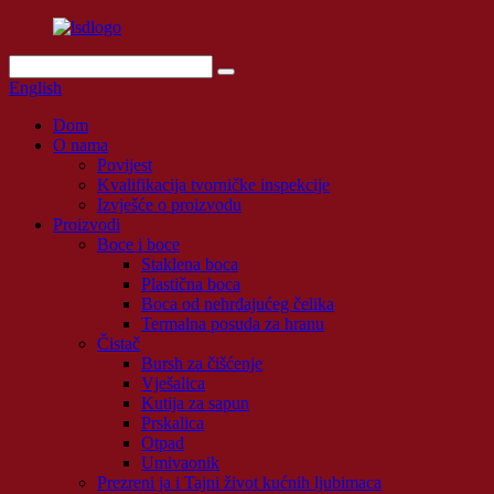
English
Dom
O nama
Povijest
Kvalifikacija tvorničke inspekcije
Izvješće o proizvodu
Proizvodi
Boce i boce
Staklena boca
Plastična boca
Boca od nehrđajućeg čelika
Termalna posuda za hranu
Čistač
Bursh za čišćenje
Vješalica
Kutija za sapun
Prskalica
Otpad
Umivaonik
Prezreni ja i Tajni život kućnih ljubimaca