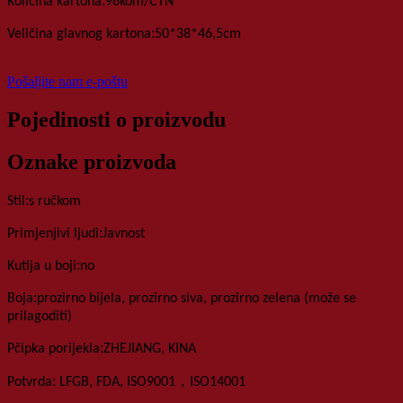
:
Količina kartona
96
kom
/
CTN
:
Veličina glavnog kartona
50*38*46,5
cm
Pošaljite nam e-poštu
Pojedinosti o proizvodu
Oznake proizvoda
:
Stil
s ručkom
:
Primjenjivi ljudi
Javnost
:
Kutija u boji
no
:
Boja
prozirno bijela, prozirno siva, prozirno zelena (može se
prilagoditi)
:
P
čipka porijekla
ZHEJIANG, KINA
:
，
Potvrda
LFGB, FDA, ISO9001
ISO14001