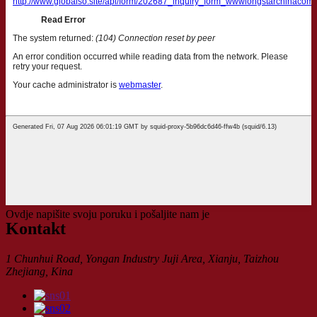
Ovdje napišite svoju poruku i pošaljite nam je
Kontakt
1 Chunhui Road, Yongan Industry Juji Area, Xianju, Taizhou
Zhejiang, Kina